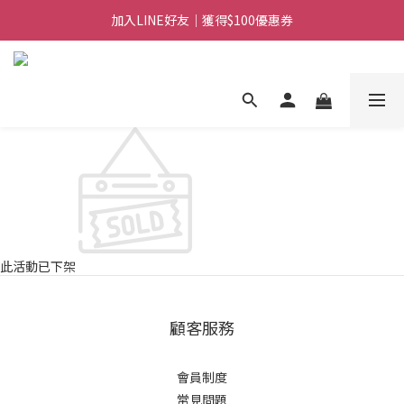
加入LINE好友｜獲得$100優惠券
日常備糧專區｜常溫香米白粥
消費滿$888免運｜滿$1088贈隨行饗宴組
日常備糧專區｜常溫香米白粥
此活動已下架
顧客服務
會員制度
常見問題