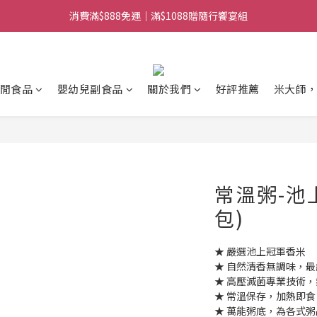
消費滿$888免運｜滿$1088贈隨行饗宴組
日常備糧專區｜常溫香米白粥
日常備糧專區｜常溫香米白粥
閒食品
嬰幼兒副食品
關於我們
好評推薦
米大師
常溫粥-池上
包)
★ 嚴選池上冠軍香米
★ 自然清香無調味，
★ 高壓滅菌專業技術
★ 常溫保存，加熱即食
★ 萬能粥底，為各式