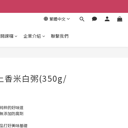
繁體中文
，開課囉
企業介紹
聯繫我們
立即購買
香米白粥(350g/
最純粹的好味道
，無添加防腐劑
粥品打好美味基礎