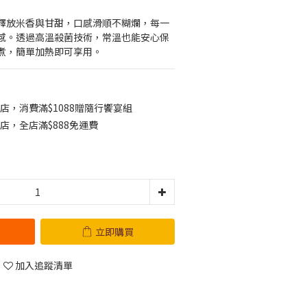
釋放米香與甘甜，口感滑順不糊爛，每一
感。透過高溫殺菌技術，常溫也能安心保
煮，簡單加熱即可享用。
店，消費滿$1088贈隨行饗宴組
店，全店滿$888免運費
立即購買
加入追蹤清單