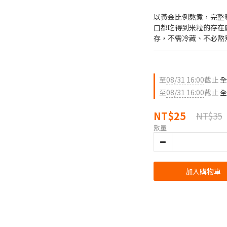
以黃金比例熬煮，完整
口都吃得到米粒的存在
存，不需冷藏、不必熬
至
08/31 16:00
截止
全
至
08/31 16:00
截止
全
NT$25
NT$35
數量
加入購物車