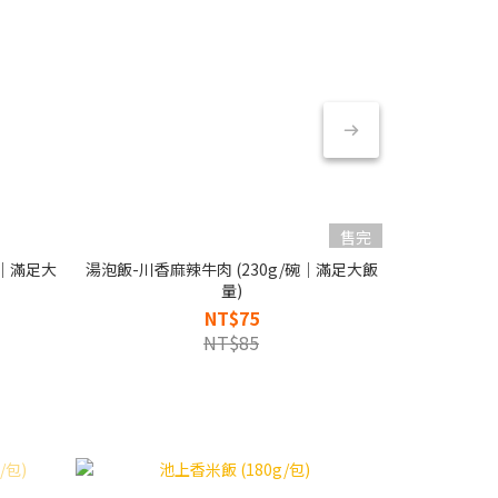
售完
碗｜滿足大
湯泡飯-川香麻辣牛肉 (230g/碗｜滿足大飯
湯
量)
NT$75
NT$85