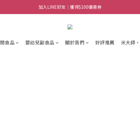
加入LINE好友｜獲得$100優惠券
日常備糧專區｜常溫香米白粥
消費滿$888免運｜滿$1088贈隨行饗宴組
日常備糧專區｜常溫香米白粥
閒食品
嬰幼兒副食品
關於我們
好評推薦
米大師