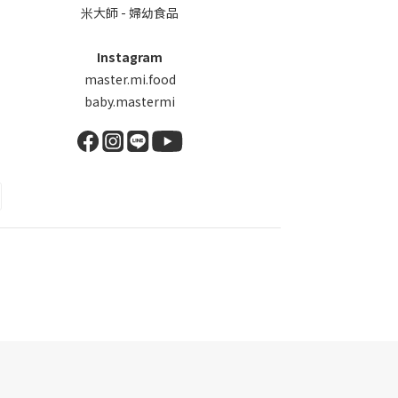
米大師 - 婦幼食品
Instagram
master.mi.food
baby.mastermi