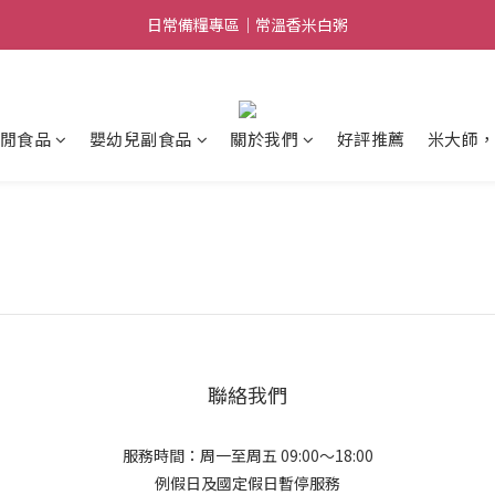
日常備糧專區｜常溫香米白粥
日常備糧專區｜常溫香米白粥
加入LINE好友｜獲得$100優惠券
消費滿$888免運｜滿$1088贈隨行饗宴組
閒食品
嬰幼兒副食品
關於我們
好評推薦
米大師
日常備糧專區｜常溫香米白粥
聯絡我們
服務時間：周一至周五 09:00～18:00
例假日及國定假日暫停服務