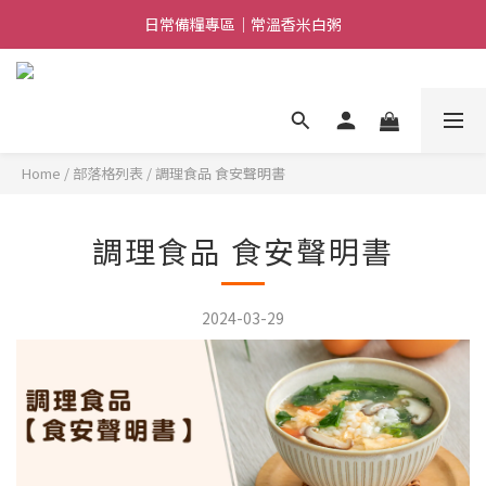
日常備糧專區｜常溫香米白粥
日常備糧專區｜常溫香米白粥
加入LINE好友｜獲得$100優惠券
消費滿$888免運｜滿$1088贈隨行饗宴組
日常備糧專區｜常溫香米白粥
Home
/
部落格列表
/
調理食品 食安聲明書
調理食品 食安聲明書
2024-03-29