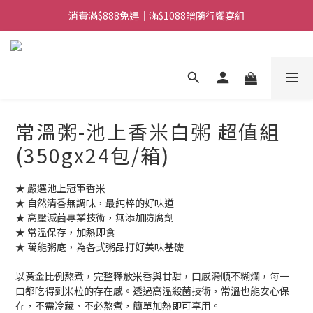
消費滿$888免運｜滿$1088贈隨行饗宴組
日常備糧專區｜常溫香米白粥
日常備糧專區｜常溫香米白粥
常溫粥-池上香米白粥 超值組
(350gx24包/箱)
★ 嚴選池上冠軍香米
★ 自然清香無調味，最純粹的好味道
★ 高壓滅菌專業技術，無添加防腐劑
★ 常溫保存，加熱即食
★ 萬能粥底，為各式粥品打好美味基礎
以黃金比例熬煮，完整釋放米香與甘甜，口感滑順不糊爛，每一
口都吃得到米粒的存在感。透過高溫殺菌技術，常溫也能安心保
存，不需冷藏、不必熬煮，簡單加熱即可享用。