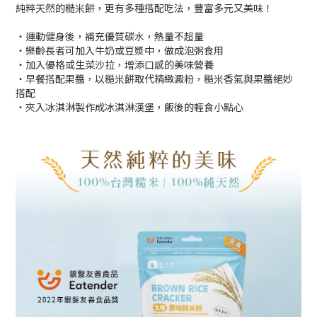
純粹天然的糙米餅，更有多種搭配吃法，豐富多元又美味！
・運動健身後，補充優質碳水，熱量不超量
・樂齡長者可加入牛奶或豆漿中，做成泡粥食用
・加入優格或生菜沙拉，增添口感的美味營養
・早餐搭配果醬，以糙米餅取代精緻澱粉，糙米香氣與果醬絕妙
搭配
・夾入冰淇淋製作成冰淇淋漢堡，飯後的輕食小點心