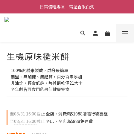
日常備糧專區｜常溫香米白粥
加入LINE好友｜獲得$100優惠券
消費滿$888免運｜滿$1088贈隨行饗宴組
日常備糧專區｜常溫香米白粥
生機原味糙米餅
｜100%純糙米製成，成分最簡單
｜無鹽、無加糖、無麩質，百分百零添加
｜非油炸，輕食低鈉，每片餅乾僅21大卡
｜全年齡皆可食用的最佳健康零食
至
08/31 16:00
截止
全店，消費滿$1088贈隨行饗宴組
至
08/31 16:00
截止
全店，全店滿$888免運費