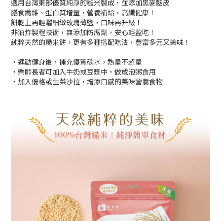
選用台灣東部優質純淨的糙米製成，並添加黑麥麩皮
膳食纖維、蛋白質增量，營養補給，高纖健康！
餅乾上再輕灑細緻玫瑰薄鹽，口味再升級！
非油炸製程技術，無添加防腐劑，安心輕盈吃！
純粹天然的糙米餅，更有多種搭配吃法，豐富多元又美味！
・運動健身後，補充優質碳水，熱量不超量
・樂齡長者可加入牛奶或豆漿中，做成泡粥食用
・加入優格或生菜沙拉，增添口感的美味營養食物