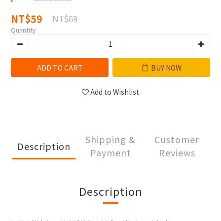
NT$59
NT$69
Quantity
ADD TO CART
BUY NOW
Add to Wishlist
Shipping &
Customer
Description
Payment
Reviews
Description