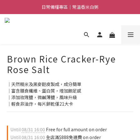
日常備糧專區｜常溫香米白粥
日常備糧專區｜常溫香米白粥
加入LINE好友｜獲得$100優惠券
消費滿$888免運｜滿$1088贈隨行饗宴組
日常備糧專區｜常溫香米白粥
Brown Rice Cracker-Rye
Rose Salt
｜天然糙米及黑麥麩皮製成，成分簡單
｜富含膳食纖維、蛋白質，增加飽足感
｜添加玫瑰鹽，微鹹薄鹽，風味升級
｜輕食非油炸，每片餅乾僅21大卡
Until
08/31 16:00
Free for full amount on order
Until
08/31 16:00
全店滿$888免運費 on order