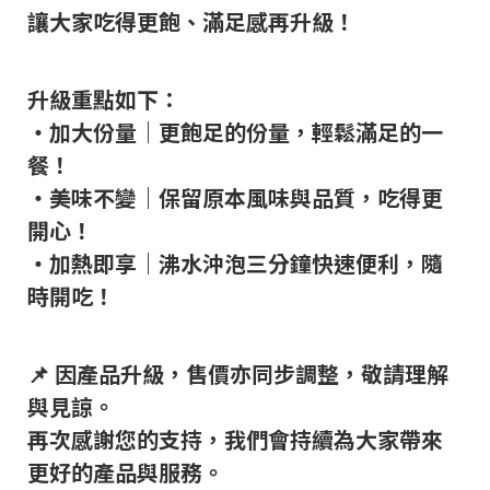
讓大家吃得更飽、滿足感再升級！
升級重點如下：
・加大份量｜更飽足的份量，輕鬆滿足的一
餐！
・美味不變｜保留原本風味與品質，吃得更
開心！
・加熱即享｜沸水沖泡三分鐘快速便利，隨
時開吃！
📌 因產品升級，售價亦同步調整，敬請理解
與見諒。
再次感謝您的支持，我們會持續為大家帶來
更好的產品與服務。