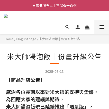
日常備糧專區｜常溫香米白粥
日常備糧專區｜常溫香米白粥
加入LINE好友｜獲得$100優惠券
消費滿$888免運｜滿$1088贈隨行饗宴組
日常備糧專區｜常溫香米白粥
Home
/
Blog list page
/
米大師湯泡飯｜份量升級公告
米大師湯泡飯｜份量升級公告
2025-06-13
【商品升級公告】
感謝各位長期以來對米大師的支持與愛護，
為回應大家的建議與期待，
米大師湯泡飯現已陸續推出「增量版」，