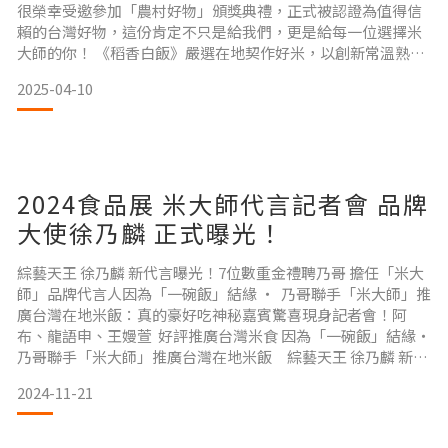
很榮幸受邀參加「農村好物」頒獎典禮，正式被認證為值得信
賴的台灣好物，這份肯定不只是給我們，更是給每一位選擇米
大師的你！ 《稻香白飯》嚴選在地契作好米，以創新常溫熟食
技術製成，無需冷藏、微波加熱80秒即能享用，保留米飯原始
2025-04-10
的香氣與Q彈口感，讓每一口都吃得到台灣土地的純粹與用
心。不僅滿足現代生活對便利與品質的雙重需求，更展現品牌
致力推動友善農業、支持本土農村經濟的初心。【稻香白飯】
▶ https://www
2024食品展 米大師代言記者會 品牌
大使徐乃麟 正式曝光！
綜藝天王 徐乃麟 新代言曝光！7位數重金禮聘乃哥 擔任「米大
師」品牌代言人因為「一碗飯」結緣 ‧ 乃哥聯手「米大師」推
廣台灣在地米飯：真的豪好吃神秘嘉賓驚喜現身記者會！阿
布、龍語申、王嫚萱 好評推廣台灣米食 因為「一碗飯」結緣‧
乃哥聯手「米大師」推廣台灣在地米飯 綜藝天王 徐乃麟 新代
言曝光 綜藝天王徐乃麟最近話題不斷，今（11/18）帥氣出席
2024-11-21
全新品牌代言記者會，正式宣布與品牌「米大師」攜手合作。
「米大師」重金禮聘，砸下七位數的代言費，看重的就是乃哥
的親民與老少咸宜的優質形象，身為專業的代言