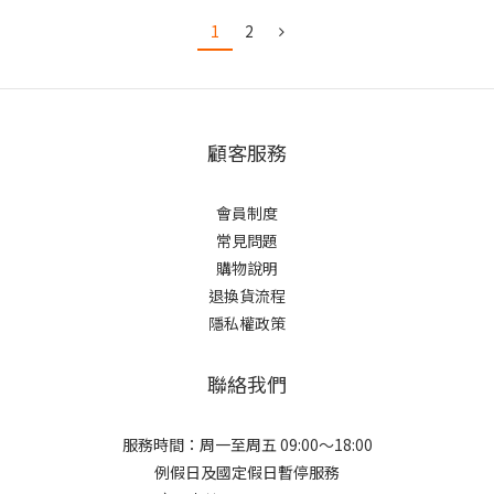
米大師一向非常重視食品安全問題，並遵守食藥署食品安全衛
生相關法規規定，從原料進貨到銷售商品的保存皆執行嚴格控
1
2
管，謹此，感謝您對我們的支持與肯定，敬請安心食用。
顧客服務
會員制度
常見問題
購物說明
退換貨流程
隱私權政策
聯絡我們
服務時間：周一至周五 09:00～18:00
例假日及國定假日暫停服務