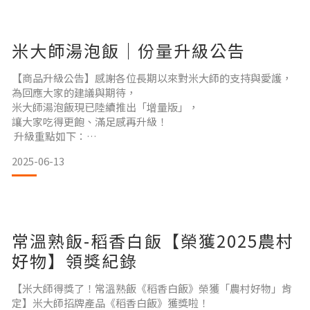
活的安心準備。隨著極端氣候與自然災害發生頻率逐年增加，
防災食品的重要性，逐漸受到政府、企業與家庭的重視。
米大師湯泡飯｜份量升級公告
從國家戰備、企業儲備到家庭日常囤糧，「可長期保存、即食
便利、安全可靠」已成為防災食品的基本條件。然而，許多人
【商品升級公告】感謝各位長期以來對米大師的支持與愛護，
為回應大家的建議與期待，
米大師湯泡飯現已陸續推出「增量版」，
讓大家吃得更飽、滿足感再升級！
升級重點如下：
・加大份量｜更飽足的份量，輕鬆滿足的一餐！
2025-06-13
・美味不變｜保留原本風味與品質，吃得更開心！
・加熱即享｜沸水沖泡三分鐘快速便利，隨時開吃！
📌 因產品升級，售價亦同步調整，敬請理解與見諒。
再次感謝您的支持，我們會持續為大家帶來更好的產品與服
務。
常溫熟飯-稻香白飯【榮獲2025農村
好物】領獎紀錄
【米大師得獎了！常溫熟飯《稻香白飯》榮獲「農村好物」肯
定】米大師招牌產品《稻香白飯》獲獎啦！