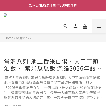
加入LINE好友｜獲得$100優惠券
日常備糧專區｜常溫香米白粥
消費滿$888免運｜滿$1088贈隨行饗宴組
日常備糧專區｜常溫香米白粥
Home
/
部落格列表
常溫系列-池上香米白粥、大甲芋頭
油飯、-紫米瓜瓜飯 榮獲2026年銀
髮友善食品標章
恭賀！常溫熟飯-紫米瓜瓜飯常溫調理飯-大甲芋頭油飯常溫粥-
池上香米白粥獲選農業部指導食品工業發展研究所主辦之
「2026年銀髮友善食品」 一直以來，米大師致力於研發兼具便
利、營養與美味的常溫米食。今年米大師三款人氣產品皆獲得
銀髮友善食品的入選肯定，其中一款更是摘下了特別獎項：#紫
米瓜瓜飯不僅入選銀髮友善食品，更榮獲『質地友善獎』，紫
2026-07-06