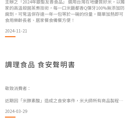
主辦之「2024年銀髮友善食品」 選用台灣在地優質好米，以獨
家的高溫殺菌蒸煮技術，每一口米飯都香Q彈牙100%無添加防
腐劑，可常溫保存達一年一包等於一碗的份量，簡單加熱即可
食用樂齡長者、居家餐食備餐方便！
2024-11-21
調理食品 食安聲明書
敬致消費者：
近期因「米酵素酸」造成之食安事件，米大師所有商品製程皆
無任何發酵的相關程序，飯類商品經食品工業研究所商業滅菌
2024-03-29
試驗，以高溫121℃及高壓滅菌，可有效殺死產生此毒素之細
菌。