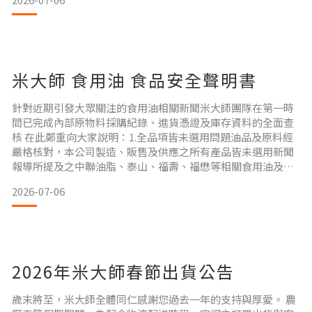
米與白米的搭配香Q好入口，更兼顧營養與最佳口感！ #池上香
米白粥選用池上冠軍香米，精心熬煮，口感綿密滑順，最純粹
的經典米香，方便又省心！ #大甲芋頭油飯選用陳年糯米，
米大師 食用油 食品安全聲明書
針對近期引發大眾關注的食用油相關新聞米大師團隊在第一時
間已完成內部原物料採購紀錄、進貨憑證及庫存資料的全面查
核 在此鄭重向大家說明：1.全品項皆未選用問題油品及原料經
嚴格核對，本公司製造、販售及供應之所有產品皆未選用新聞
報導所提及之中聯油脂、泰山、福壽、福懋等相關食用油及原
物料 2.嚴格落實食安檢驗與追溯均向合法供應商採購，並依食
2026-07-06
品安全衛生相關規範落實原料驗收、追溯與管理機制 消費者的
健康與安心是我們的首要責任米大師將持續嚴格把關產品品質
與食品安全，讓大家都能安心選購、放心食用 米大師團隊 敬上
2026年米大師春節出貨公告
歲末將至，米大師全體同仁感謝您過去一年的支持與厚愛。 農